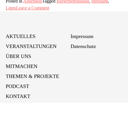
Posted in
Allgemein
Tagged
Bürgerbeteiligung
,
ehrenamt
,
on
Lipps
Leave a Comment
„Stolze
Lipper*innen
zeigen
ganz
AKTUELLES
Impressum
viel
VERANSTALTUNGEN
Datenschutz
#heimatliebe“
ÜBER UNS
MITMACHEN
THEMEN & PROJEKTE
PODCAST
KONTAKT