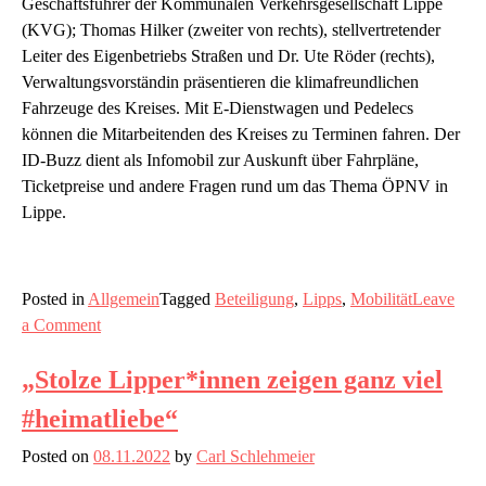
Geschäftsführer der Kommunalen Verkehrsgesellschaft Lippe
(KVG); Thomas Hilker (zweiter von rechts), stellvertretender
Leiter des Eigenbetriebs Straßen und Dr. Ute Röder (rechts),
Verwaltungsvorständin präsentieren die klimafreundlichen
Fahrzeuge des Kreises. Mit E-Dienstwagen und Pedelecs
können die Mitarbeitenden des Kreises zu Terminen fahren. Der
ID-Buzz dient als Infomobil zur Auskunft über Fahrpläne,
Ticketpreise und andere Fragen rund um das Thema ÖPNV in
Lippe.
Posted in
Allgemein
Tagged
Beteiligung
,
Lipps
,
Mobilität
Leave
on
a Comment
Jetzt
„Stolze Lipper*innen zeigen ganz viel
mitmachen
und
#heimatliebe“
mitgestalten!
Ihre
Posted on
08.11.2022
by
Carl Schlehmeier
Vorschläge