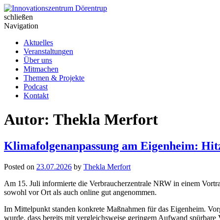
Skip
to
schließen
Innovationszentrum Dörentrup
content
Navigation
Aktuelles
Veranstaltungen
Über uns
Mitmachen
Themen & Projekte
Podcast
Kontakt
Autor:
Thekla Merfort
Klimafolgenanpassung am Eigenheim: Hit
Posted on
23.07.2026
by
Thekla Merfort
Am 15. Juli informierte die Verbraucherzentrale NRW in einem Vortr
sowohl vor Ort als auch online gut angenommen.
Im Mittelpunkt standen konkrete Maßnahmen für das Eigenheim. Vorge
wurde, dass bereits mit vergleichsweise geringem Aufwand spürbare