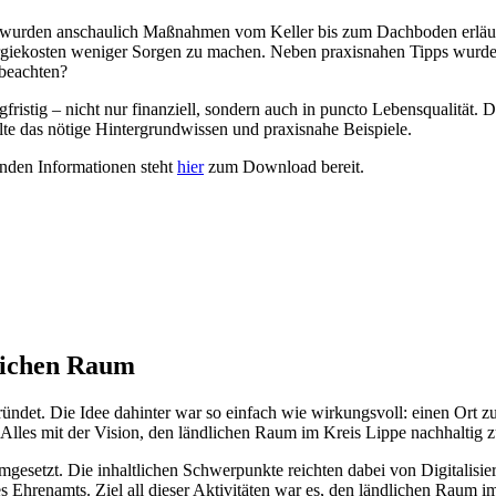
“ wurden anschaulich Maßnahmen vom Keller bis zum Dachboden erläut
rgiekosten weniger Sorgen zu machen. Neben praxisnahen Tipps wurden
 beachten?
gfristig – nicht nur finanziell, sondern auch in puncto Lebensqualität
telte das nötige Hintergrundwissen und praxisnahe Beispiele.
enden Informationen steht
hier
zum Download bereit.
dlichen Raum
det. Die Idee dahinter war so einfach wie wirkungsvoll: einen Ort zu 
es mit der Vision, den ländlichen Raum im Kreis Lippe nachhaltig zu
gesetzt. Die inhaltlichen Schwerpunkte reichten dabei von Digitalisi
s Ehrenamts. Ziel all dieser Aktivitäten war es, den ländlichen Raum 