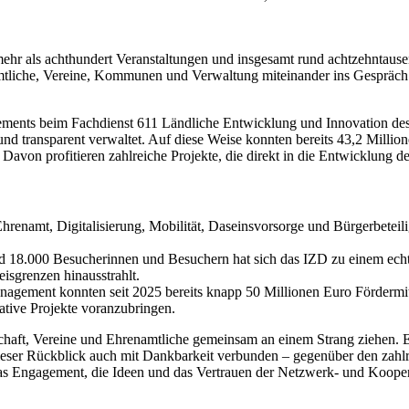
 mehr als achthundert Veranstaltungen und insgesamt rund achtzehnta
mtliche, Vereine, Kommunen und Verwaltung miteinander ins Gespräch.
ements beim Fachdienst 611 Ländliche Entwicklung und Innovation des
und transparent verwaltet. Auf diese Weise konnten bereits 43,2 Millio
on profitieren zahlreiche Projekte, die direkt in die Entwicklung d
hrenamt, Digitalisierung, Mobilität, Daseinsvorsorge und Bürgerbetei
d 18.000 Besucherinnen und Besuchern hat sich das IZD zu einem echte
isgrenzen hinausstrahlt.
nagement konnten seit 2025 bereits knapp 50 Millionen Euro Förder
ative Projekte voranzubringen.
haft, Vereine und Ehrenamtliche gemeinsam an einem Strang ziehen. Es 
dieser Rückblick auch mit Dankbarkeit verbunden – gegenüber den zahl
das Engagement, die Ideen und das Vertrauen der Netzwerk- und Koope