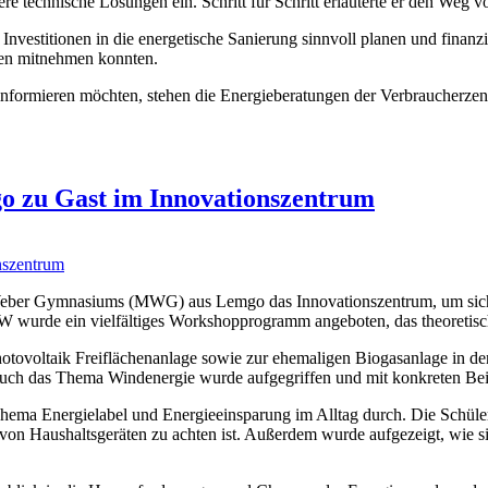
 technische Lösungen ein. Schritt für Schritt erläuterte er den Weg v
nvestitionen in die energetische Sanierung sinnvoll planen und finanz
ben mitnehmen konnten.
r informieren möchten, stehen die Energieberatungen der Verbraucherze
 zu Gast im Innovationszentrum
Weber Gymnasiums (MWG) aus Lemgo das Innovationszentrum, um sich 
RW wurde ein vielfältiges Workshopprogramm angeboten, das theoretis
hotovoltaik Freiflächenanlage sowie zur ehemaligen Biogasanlage in de
uch das Thema Windenergie wurde aufgegriffen und mit konkreten Beisp
Thema Energielabel und Energieeinsparung im Alltag durch. Die Schüle
von Haushaltsgeräten zu achten ist. Außerdem wurde aufgezeigt, wie s