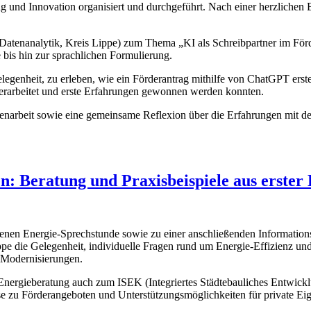
und Innovation organisiert und durchgeführt. Nach einer herzlichen 
Datenanalytik, Kreis Lippe) zum Thema „KI als Schreibpartner im Förde
 bis hin zur sprachlichen Formulierung.
genheit, zu erleben, wie ein Förderantrag mithilfe von ChatGPT erstel
e erarbeitet und erste Erfahrungen gewonnen werden konnten.
enarbeit sowie eine gemeinsame Reflexion über die Erfahrungen mit der
: Beratung und Praxisbeispiele aus erster
nen Energie‑Sprechstunde sowie zu einer anschließenden Informations
e die Gelegenheit, individuelle Fragen rund um Energie‑Effizienz und
Modernisierungen.
r Energieberatung auch zum ISEK (Integriertes Städtebauliches Entwi
 zu Förderangeboten und Unterstützungsmöglichkeiten für private Ei