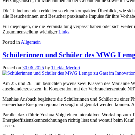
Heizungstausch, für Maßnahmen an der Gebäudehülle sowie für weitere
Die Teilnehmenden erhielten so einen kompakten Überblick, wie sich I
alle Besucherinnen und Besucher praxisnahe Impulse für ihre Vorha
Für diejenigen, die die Veranstaltung verpasst haben oder sich weite
Zusammenstellung wichtiger
Links.
Posted in
Allgemein
Schülerinnen und Schüler des MWG Lemgo
Posted on
30.06.2025
by
Thekla Merfort
Am 25. und 26. Juni besuchten jeweils zwei Klassen des Marianne 
auseinanderzusetzen. In Kooperation mit der Verbraucherzentrale N
Matthias Ansbach begleitete die Schülerinnen und Schüler zu einer P
erneuerbare Energien regional erzeugt und genutzt werden können. A
Parallel dazu führte Yoshua Voigt einen interaktiven Workshop zum 
Energieeffizienzkennzeichnungen richtig liest und worauf beim Kauf 
lassen.