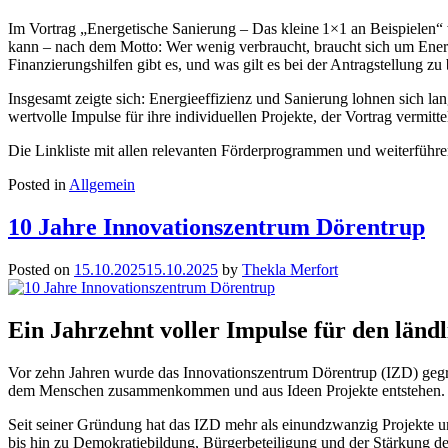
Im Vortrag „Energetische Sanierung – Das kleine 1×1 an Beispielen
kann – nach dem Motto: Wer wenig verbraucht, braucht sich um Ene
Finanzierungshilfen gibt es, und was gilt es bei der Antragstellung zu
Insgesamt zeigte sich: Energieeffizienz und Sanierung lohnen sich lan
wertvolle Impulse für ihre individuellen Projekte, der Vortrag vermit
Die Linkliste mit allen relevanten Förderprogrammen und weiterführ
Posted in
Allgemein
10 Jahre Innovationszentrum Dörentrup
Posted on
15.10.2025
15.10.2025
by
Thekla Merfort
Ein Jahrzehnt voller Impulse für den län
Vor zehn Jahren wurde das Innovationszentrum Dörentrup (IZD) gegrün
dem Menschen zusammenkommen und aus Ideen Projekte entstehen. All
Seit seiner Gründung hat das IZD mehr als einundzwanzig Projekte um
bis hin zu Demokratiebildung, Bürgerbeteiligung und der Stärkung de