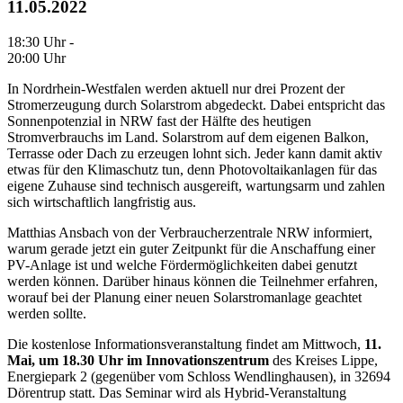
11.05.2022
18:30 Uhr -
20:00 Uhr
In Nordrhein-Westfalen werden aktuell nur drei Prozent der
Stromerzeugung durch Solarstrom abgedeckt. Dabei entspricht das
Sonnenpotenzial in NRW fast der Hälfte des heutigen
Stromverbrauchs im Land. Solarstrom auf dem eigenen Balkon,
Terrasse oder Dach zu erzeugen lohnt sich. Jeder kann damit aktiv
etwas für den Klimaschutz tun, denn Photovoltaikanlagen für das
eigene Zuhause sind technisch ausgereift, wartungsarm und zahlen
sich wirtschaftlich langfristig aus.
Matthias Ansbach von der Verbraucherzentrale NRW informiert,
warum gerade jetzt ein guter Zeitpunkt für die Anschaffung einer
PV-Anlage ist und welche Fördermöglichkeiten dabei genutzt
werden können. Darüber hinaus können die Teilnehmer erfahren,
worauf bei der Planung einer neuen Solarstromanlage geachtet
werden sollte.
Die kostenlose Informationsveranstaltung findet am Mittwoch,
11.
Mai, um 18.30 Uhr im Innovationszentrum
des Kreises Lippe,
Energiepark 2 (gegenüber vom Schloss Wendlinghausen), in 32694
Dörentrup statt. Das Seminar wird als Hybrid-Veranstaltung