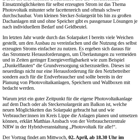
Einsatzmöglichkeiten für selbst erzeugten Strom ist das Thema
Photovoltaik mitunter sehr facettenreich und oftmals schwer
durchschaubar. Vom kleinen Stecker-Solargerät bis hin zu großen
Dachanlagen mit und ohne Speicher gibt es passgenaue Lösungen je
nach individuellem Bedarf und Geldbeutel.
Im letzten Jahr wurde durch das Solarpaket I bereits viele Weichen
gestellt, um den Ausbau zu vereinfachen und die Nutzung des selbst
erzeugten Stroms einfacher zu nutzen. Es ergeben sich daraus für
das Stromnetz Herausforderungen, um Überlastungen zu vermeiden
und in Zeiten geringer Energieverfügbarkeit wie zum Beispiel
„Dunkelflauten“ die Grundversorgung sicherzustellen. Dieses ist
neuerdings nicht nur eine Herausforderung für den Netzbetreiber
sondern auch für die Endverbraucher und sollte bereits in der
Planung von Photovoltaikanlagen, Speichern und Wallboxen mit
bedacht werden.
Warum jetzt ein guter Zeitpunkt für die eigene Photovoltaikanlage
auf dem Dach oder als Steckersolargerät am Balkon ist, welche
neuen Möglichkeiten das Solarpakt gebracht hat und wie
Verbraucher:innen im Kreis Lippe die Anlagen planen und umsetzen
können, erklärt Matthias Ansbach von der Verbraucherzentrale
NRW in der Hybridveranstaltung „Photovoltaik für alle!“.
Der Vortrag findet am Mittwoch,
02. April, ab 18.30 Uhr im