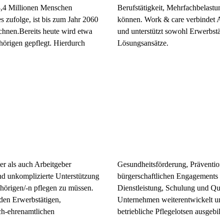
3,4 Millionen Menschen
Berufstätigkeit, Mehrfachbelast
s zufolge, ist bis zum Jahr 2060
können. Work & care verbindet A
echnen.Bereits heute wird etwa
und unterstützt sowohl Erwerbst
hörigen gepflegt. Hierdurch
Lösungsansätze.
r als auch Arbeitgeber
Gesundheitsförderung, Präventio
und unkomplizierte Unterstützung
bürgerschaftlichen Engagements 
gehörigen/-n pflegen zu müssen.
Dienstleistung, Schulung und Qua
nden Erwerbstätigen,
Unternehmen weiterentwickelt u
ch-ehrenamtlichen
betriebliche Pflegelotsen ausgebi