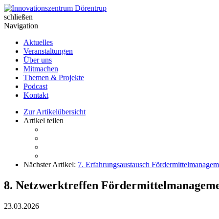
Skip
to
schließen
Innovationszentrum Dörentrup
content
Navigation
Aktuelles
Veranstaltungen
Über uns
Mitmachen
Themen & Projekte
Podcast
Kontakt
Zur Artikelübersicht
Artikel teilen
Nächster Artikel:
7. Erfahrungsaustausch Fördermittelmanage
8. Netzwerktreffen Fördermittelmanageme
23.03.2026