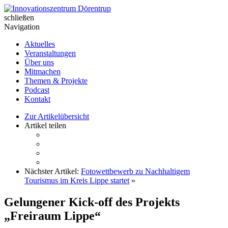
Skip
to
schließen
Innovationszentrum Dörentrup
content
Navigation
Aktuelles
Veranstaltungen
Über uns
Mitmachen
Themen & Projekte
Podcast
Kontakt
Zur Artikelübersicht
Artikel teilen
Nächster Artikel:
Fotowettbewerb zu Nachhaltigem
Tourismus im Kreis Lippe startet
»
Gelungener Kick-off des Projekts
„Freiraum Lippe“