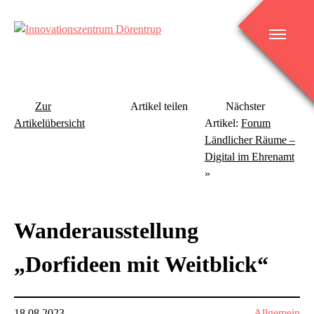
Skip
to
content
Innovationszentrum Dörentrup
Zur
Artikel teilen
Nächster
Artikelübersicht
Artikel:
Forum
Ländlicher Räume –
Digital im Ehrenamt
»
Wanderausstellung
„Dorfideen mit Weitblick“
18.08.2023
Allgemein