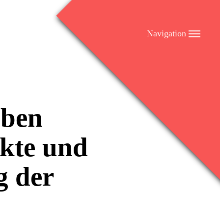
Navigation
eben
ekte und
g der