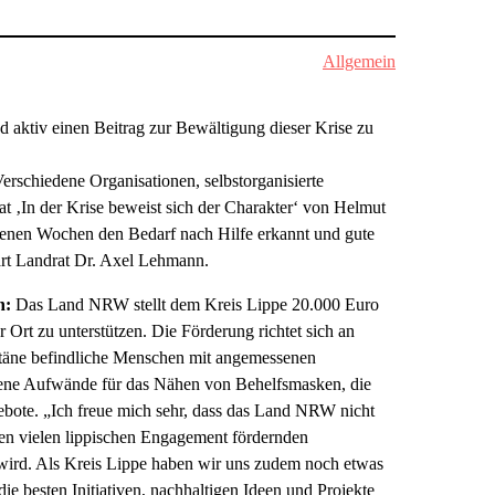
Allgemein
 aktiv einen Beitrag zur Bewältigung dieser Krise zu
rschiedene Organisationen, selbstorganisierte
tat ‚In der Krise beweist sich der Charakter‘ von Helmut
ngenen Wochen den Bedarf nach Hilfe erkannt und gute
ärt Landrat Dr. Axel Lehmann.
n:
Das Land NRW stellt dem Kreis Lippe 20.000 Euro
Ort zu unterstützen. Die Förderung richtet sich an
antäne befindliche Menschen mit angemessenen
dene Aufwände für das Nähen von Behelfsmasken, die
bote. „Ich freue mich sehr, dass das Land NRW nicht
ren vielen lippischen Engagement fördernden
n wird. Als Kreis Lippe haben wir uns zudem noch etwas
e besten Initiativen, nachhaltigen Ideen und Projekte