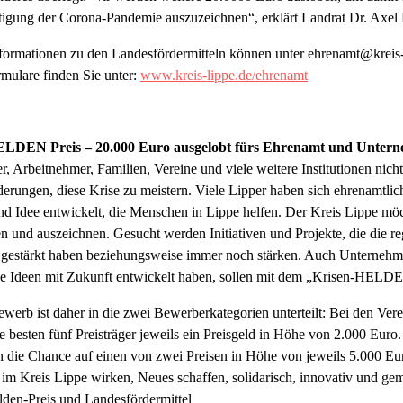
tigung der Corona-Pandemie auszuzeichnen“, erklärt Landrat Dr. Axe
nformationen zu den Landesfördermitteln können unter ehrenamt@kreis
mulare finden Sie unter:
www.kreis-lippe.de/ehrenamt
ELDEN Preis – 20.000 Euro ausgelobt fürs Ehrenamt und Unter
r, Arbeitnehmer, Familien, Vereine und viele weitere Institutionen nich
erungen, diese Krise zu meistern. Viele Lipper haben sich ehrenamtlic
und Idee entwickelt, die Menschen in Lippe helfen. Der Kreis Lippe 
en und auszeichnen. Gesucht werden Initiativen und Projekte, die die re
 gestärkt haben beziehungsweise immer noch stärken. Auch Unternehmen
che Ideen mit Zukunft entwickelt haben, sollen mit dem „Krisen-HELD
werb ist daher in die zwei Bewerberkategorien unterteilt: Bei den Vere
ie besten fünf Preisträger jeweils ein Preisgeld in Höhe von 2.000 Eur
n die Chance auf einen von zwei Preisen in Höhe von jeweils 5.000 Eu
 im Kreis Lippe wirken, Neues schaffen, solidarisch, innovativ und ge
den-Preis und Landesfördermittel