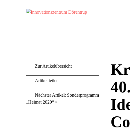
Skip
to
content
Innovationszentrum Dörentrup
Kr
Zur Artikelübersicht
Artikel teilen
40
Nächster Artikel:
Sonderprogramm
Id
„Heimat 2020“
»
Co