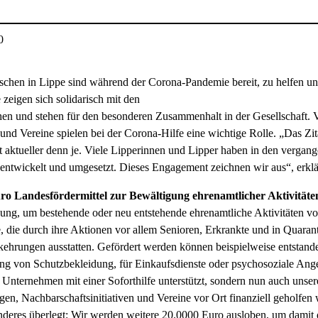
0
chen in Lippe sind während der Corona-Pandemie bereit, zu helfen und
e zeigen sich solidarisch mit den
n und stehen für den besonderen Zusammenhalt in der Gesellschaft. Ve
n und Vereine spielen bei der Corona-Hilfe eine wichtige Rolle. „Das Zi
t aktueller denn je. Viele Lipperinnen und Lipper haben in den verga
entwickelt und umgesetzt. Dieses Engagement zeichnen wir aus“, erkl
ro Landesfördermittel zur Bewältigung ehrenamtlicher Aktivitäte
ung, um bestehende oder neu entstehende ehrenamtliche Aktivitäten vor 
, die durch ihre Aktionen vor allem Senioren, Erkrankte und in Quar
kehrungen ausstatten. Gefördert werden können beispielweise entstan
g von Schutzbekleidung, für Einkaufsdienste oder psychosoziale Ange
 Unternehmen mit einer Soforthilfe unterstützt, sondern nun auch unse
gen, Nachbarschaftsinitiativen und Vereine vor Ort finanziell geholfe
deres überlegt: Wir werden weitere 20.0000 Euro ausloben, um damit di