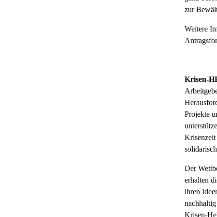
zur Bewäl
Weitere I
Antragsfor
Krisen-H
Arbeitgebe
Herausford
Projekte 
unterstütz
Krisenzeit
solidaris
Der Wettbe
erhalten d
ihren Idee
nachhaltig
Krisen-Hel