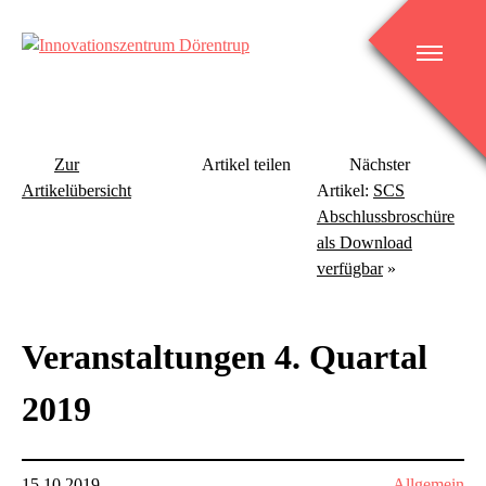
Skip
to
content
Innovationszentrum Dörentrup
Zur
Artikel teilen
Nächster
Artikelübersicht
Artikel:
SCS
Abschlussbroschüre
als Download
verfügbar
»
Veranstaltungen 4. Quartal
2019
15.10.2019
Allgemein