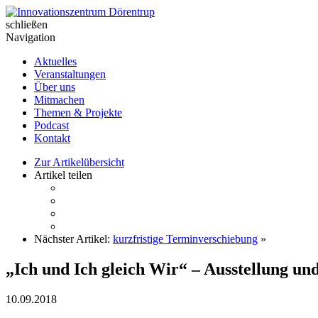
Skip
to
schließen
Innovationszentrum Dörentrup
content
Navigation
Aktuelles
Veranstaltungen
Über uns
Mitmachen
Themen & Projekte
Podcast
Kontakt
Zur Artikelübersicht
Artikel teilen
Nächster Artikel:
kurzfristige Terminverschiebung
»
„Ich und Ich gleich Wir“ – Ausstellung u
10.09.2018